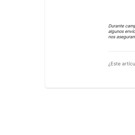
Durante camp
algunos envío
nos aseguramo
¿Este artíc