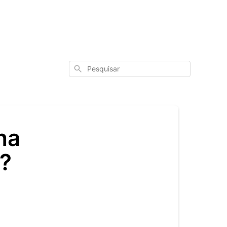
Pesquisar
ha
?